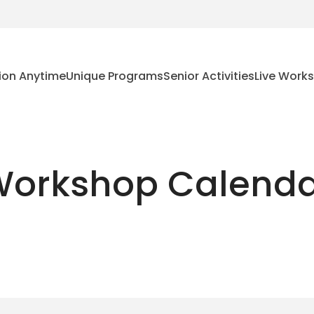
ion Anytime
Unique Programs
Senior Activities
Live Work
orkshop Calend