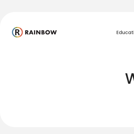
Educat
W